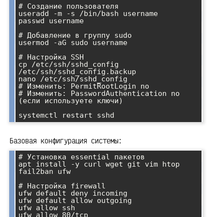
# Создание пользователя

useradd -m -s /bin/bash username

passwd username

# Добавление в группу sudo

usermod -aG sudo username

# Настройка SSH

cp /etc/ssh/sshd_config 
/etc/ssh/sshd_config.backup

nano /etc/ssh/sshd_config

# Изменить: PermitRootLogin no

# Изменить: PasswordAuthentication no 
(если используете ключи)

Базовая конфигурация системы:
# Установка essential пакетов

apt install -y curl wget git vim htop 
fail2ban ufw

# Настройка firewall

ufw default deny incoming

ufw default allow outgoing

ufw allow ssh

ufw allow 80/tcp
