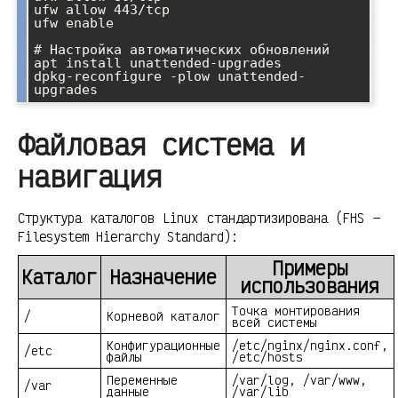
ufw allow 443/tcp

ufw enable

# Настройка автоматических обновлений

apt install unattended-upgrades

dpkg-reconfigure -plow unattended-
Файловая система и
навигация
Структура каталогов Linux стандартизирована (FHS —
Filesystem Hierarchy Standard):
Примеры
Каталог
Назначение
использования
Точка монтирования
/
Корневой каталог
всей системы
Конфигурационные
/etc/nginx/nginx.conf,
/etc
файлы
/etc/hosts
Переменные
/var/log, /var/www,
/var
данные
/var/lib