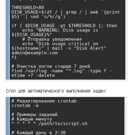
THRESHOLD=80

DISK_USAGE=$(df / | grep / | awk '{print 
$5}' | sed 's/%//g')

if [ $DISK_USAGE -gt $THRESHOLD ]; then

    echo "WARNING: Disk usage is 
${DISK_USAGE}%"

    # Отправка уведомления

    echo "Disk usage critical on 
$(hostname)" | mail -s "Disk Alert" 
admin@example.com

fi

# Очистка логов старше 7 дней

find /var/log -name "*.log" -type f -
Cron для автоматического выполнения задач:
# Редактирование crontab

crontab -e

# Примеры заданий

# Каждую минуту

* * * * * /path/to/script.sh

# Каждый день в 2:30
