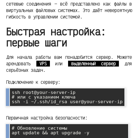
сетевые соединения — всё представлено как файлы в
виртуальных файловых системах. Это даёт невероятную
гибкость в управлении системой.
Быстрая настройка:
первые шаги
Для начала работы вам понадобится сервер. Можете
арендовать
VPS
или
выделенный сервер
для
серьёзных задач.
Подключение к серверу:
ssh root@your-server-ip

# или с указанием ключа

Первичная настройка безопасности:
# Обновление системы

apt update && apt upgrade -y
