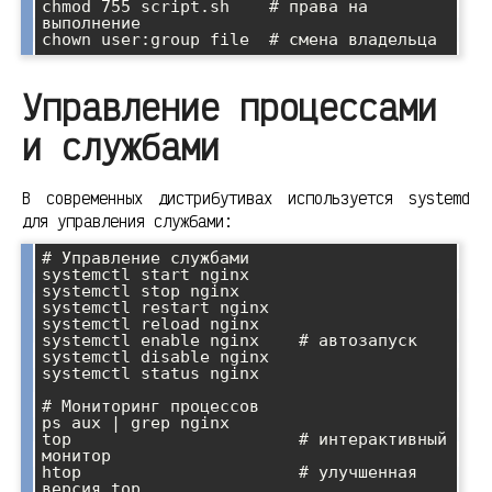
chmod 755 script.sh    # права на 
выполнение

Управление процессами
и службами
В современных дистрибутивах используется systemd
для управления службами:
# Управление службами

systemctl start nginx

systemctl stop nginx

systemctl restart nginx

systemctl reload nginx

systemctl enable nginx    # автозапуск

systemctl disable nginx

systemctl status nginx

# Мониторинг процессов

ps aux | grep nginx

top                       # интерактивный 
монитор

htop                      # улучшенная 
версия top
