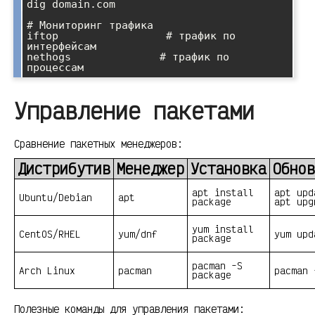
dig domain.com

# Мониторинг трафика

iftop                 # трафик по 
интерфейсам

nethogs              # трафик по 
Управление пакетами
Сравнение пакетных менеджеров:
Дистрибутив
Менеджер
Установка
Обнов
apt install
apt upd
Ubuntu/Debian
apt
package
apt upg
yum install
CentOS/RHEL
yum/dnf
yum upd
package
pacman -S
Arch Linux
pacman
pacman 
package
Полезные команды для управления пакетами: