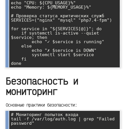
echo "CPU: ${CPU_USAGE}%"

echo "Memory: ${MEMORY_USAGE}%"

# Проверка статуса критических служб

SERVICES=("nginx" "mysql" "php7.4-fpm")

for service in "${SERVICES[@]}"; do

    if systemctl is-active --quiet 
$service; then

        echo "✓ $service is running"

    else

        echo "✗ $service is DOWN"

        systemctl start $service

    fi

Безопасность и
мониторинг
Основные практики безопасности:
# Мониторинг попыток входа

tail -f /var/log/auth.log | grep "Failed 
password"
