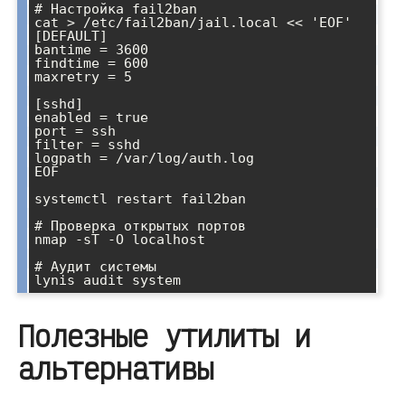
# Настройка fail2ban

cat > /etc/fail2ban/jail.local << 'EOF'

[DEFAULT]

bantime = 3600

findtime = 600

maxretry = 5

[sshd]

enabled = true

port = ssh

filter = sshd

logpath = /var/log/auth.log

EOF

systemctl restart fail2ban

# Проверка открытых портов

nmap -sT -O localhost

# Аудит системы

Полезные утилиты и
альтернативы