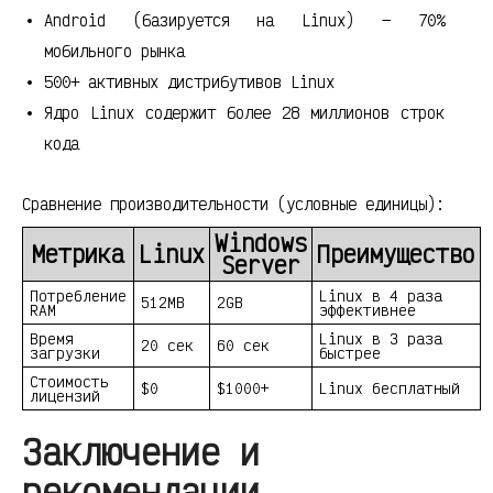
Android (базируется на Linux) — 70%
мобильного рынка
500+ активных дистрибутивов Linux
Ядро Linux содержит более 28 миллионов строк
кода
Сравнение производительности (условные единицы):
Windows
Метрика
Linux
Преимущество
Server
Потребление
Linux в 4 раза
512MB
2GB
RAM
эффективнее
Время
Linux в 3 раза
20 сек
60 сек
загрузки
быстрее
Стоимость
$0
$1000+
Linux бесплатный
лицензий
Заключение и
рекомендации