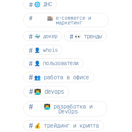
🌐 ДНС
🏬 e-commerce и
маркетинг
👀 тренды
🐳 докер
👤 whois
👤 пользователи
👥 работа в офисе
👨‍💻 devops
👨‍💻 разработка и
DevOps
💰 трейдинг и крипта