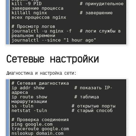
kill -9 PID              # принудительное 
завершение процесса

killall nginx            # завершение 
всех процессов nginx

# Просмотр логов

journalctl -u nginx -f   # логи службы в 
реальном времени

Сетевые настройки
Диагностика и настройка сети:
# Сетевая диагностика

ip addr show           # показать IP-
адреса

ip route show          # таблица 
маршрутизации

ss -tuln              # открытые порты

netstat -tuln         # старый способ

# Проверка соединения

ping google.com

traceroute google.com

nslookup domain.com
