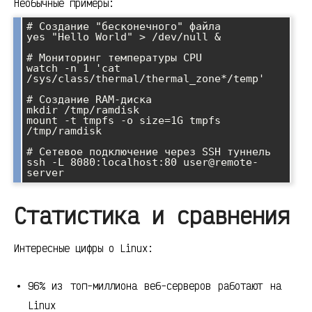
Необычные примеры:
# Создание "бесконечного" файла

yes "Hello World" > /dev/null &

# Мониторинг температуры CPU

watch -n 1 'cat 
/sys/class/thermal/thermal_zone*/temp'

# Создание RAM-диска

mkdir /tmp/ramdisk

mount -t tmpfs -o size=1G tmpfs 
/tmp/ramdisk

# Сетевое подключение через SSH туннель

ssh -L 8080:localhost:80 user@remote-
Статистика и сравнения
Интересные цифры о Linux:
96% из топ-миллиона веб-серверов работают на
Linux