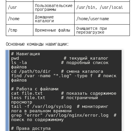
Пользовательские
/usr
/usr/bin, /usr/local
программы
Домашние
/home
/home/username
каталоги
Очищается при
/tmp
Временные файлы
перезагрузке
Основные команды навигации:
# Навигация

pwd                 # текущий каталог

ls -la             # подробный список 
файлов

cd /path/to/dir    # смена каталога

find /var -name "*.log" -type f  # поиск 
файлов

# Работа с файлами

cat file.txt       # показать содержимое

less file.txt      # постраничный 
просмотр

tail -f /var/log/syslog  # мониторинг 
лога в реальном времени

grep "error" /var/log/nginx/error.log  # 
поиск по содержимому

# Права доступа
