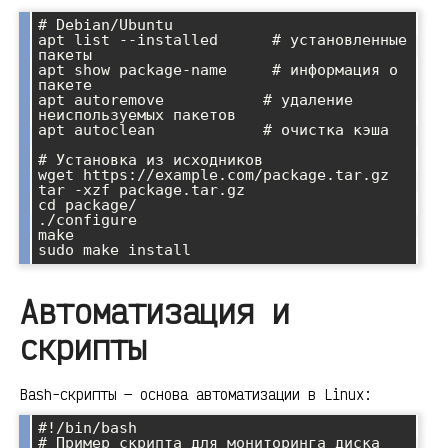
# Debian/Ubuntu

apt list --installed      # установленные 
пакеты

apt show package-name     # информация о 
пакете

apt autoremove           # удаление 
неиспользуемых пакетов

apt autoclean            # очистка кэша

# Установка из исходников

wget https://example.com/package.tar.gz

tar -xzf package.tar.gz

cd package/

./configure

make

Автоматизация и
скрипты
Bash-скрипты — основа автоматизации в Linux:
#!/bin/bash

# Пример скрипта для мониторинга диска
