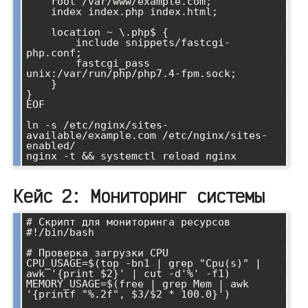
    root /var/www/example.com;

    index index.php index.html;

    location ~ \.php$ {

        include snippets/fastcgi-
php.conf;

        fastcgi_pass 
unix:/var/run/php/php7.4-fpm.sock;

    }

}

EOF

ln -s /etc/nginx/sites-
available/example.com /etc/nginx/sites-
enabled/

Кейс 2: Мониторинг системы
# Скрипт для мониторинга ресурсов

#!/bin/bash

# Проверка загрузки CPU

CPU_USAGE=$(top -bn1 | grep "Cpu(s)" | 
awk '{print $2}' | cut -d'%' -f1)

MEMORY_USAGE=$(free | grep Mem | awk 
'{printf "%.2f", $3/$2 * 100.0}')
