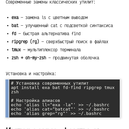
Современные замены классических утилит:
exa
— замена ls с цветным выводом
bat
— улучшенный cat с подсветкой синтаксиса
fd
— быстрая альтернатива find
ripgrep (rg)
— сверхбыстрый поиск в файлах
tmux
— мультиплексор терминала
zsh + oh-my-zsh
— продвинутая оболочка
Установка и настройка:
# Установка современных утилит

apt install exa bat fd-find ripgrep tmux 
zsh

# Настройка алиасов

echo 'alias ll="exa -la"' >> ~/.bashrc

echo 'alias cat="batcat"' >> ~/.bashrc
