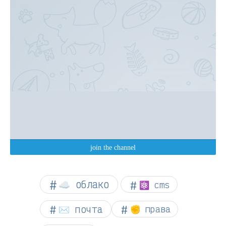
☁︎ облако
⚛ cms
✉️ почта
✊ права