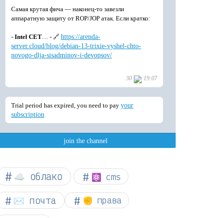
☁︎ облако
⚛ cms
✉️ почта
✊ права