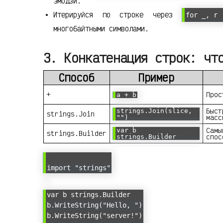
эмодзи.
Итерируйся по строке через
for _, r 
многобайтными символами.
3. Конкатенация строк: чт
Способ
Пример
+
Прос
a + b
Быст
strings.Join(slice,
strings.Join
масс
"")
Самы
var b
strings.Builder
спос
strings.Builder
import "strings"
var b strings.Builder
b.WriteString("Hello, ")
b.WriteString("server!")