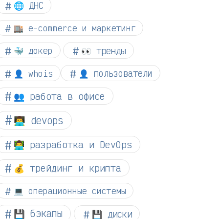
🌐 ДНС
🏬 e-commerce и маркетинг
👀 тренды
🐳 докер
👤 whois
👤 пользователи
👥 работа в офисе
👨‍💻 devops
👨‍💻 разработка и DevOps
💰 трейдинг и крипта
💻 операционные системы
💾 бэкапы
💾 диски