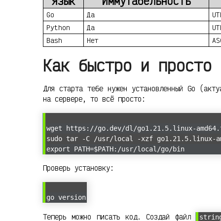
Язык
Иммутабельность
Go
Да
UT
Python
Да
UT
Bash
Нет
AS
Как быстро и просто 
Для старта тебе нужен установленный Go (акт
на сервере, то всё просто:
wget https://go.dev/dl/go1.21.5.linux-amd64.
sudo tar -C /usr/local -xzf go1.21.5.linux-a
export PATH=$PATH:/usr/local/go/bin
Проверь установку:
go version
Теперь можно писать код. Создай файл
strin