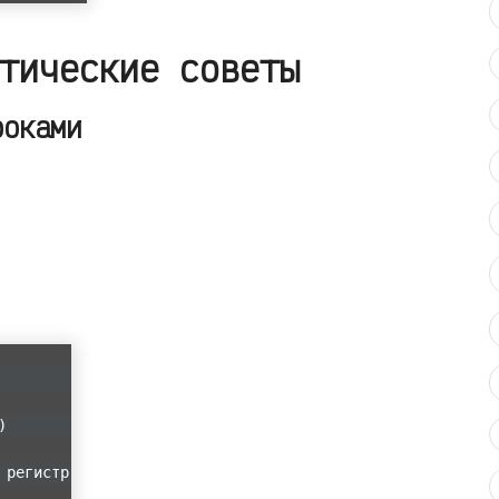
тические советы
роками
)
 регистр