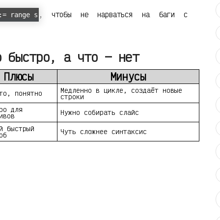
, чтобы не нарваться на баги с
:= range s
о быстро, а что — нет
Плюсы
Минусы
Медленно в цикле, создаёт новые
то, понятно
строки
ро для
Нужно собирать слайс
ивов
й быстрый
Чуть сложнее синтаксис
об