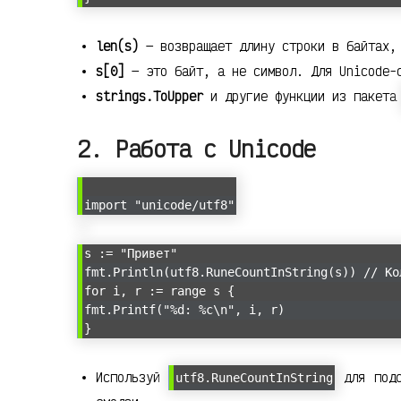
len(s)
— возвращает длину строки в байтах, 
s[0]
— это байт, а не символ. Для Unicode-
strings.ToUpper
и другие функции из пакет
2. Работа с Unicode
import "unicode/utf8"
s := "Привет"
fmt.Println(utf8.RuneCountInString(s)) // Ко
for i, r := range s {
fmt.Printf("%d: %c\n", i, r)
}
Используй
для подс
utf8.RuneCountInString