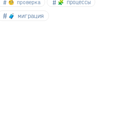
🧐 проверка
🧩 процессы
🧳 миграция