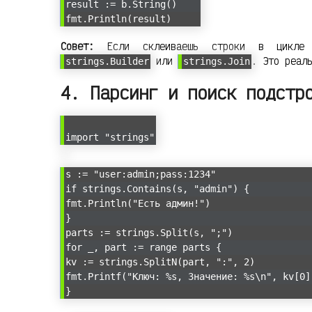
result := b.String()
fmt.Println(result)
Совет:
Если склеиваешь строки в цикле (
или
. Это реал
strings.Builder
strings.Join
4. Парсинг и поиск подстр
import "strings"
s := "user:admin;pass:1234"
if strings.Contains(s, "admin") {
fmt.Println("Есть админ!")
}
parts := strings.Split(s, ";")
for _, part := range parts {
kv := strings.SplitN(part, ":", 2)
fmt.Printf("Ключ: %s, Значение: %s\n", kv[0]
}