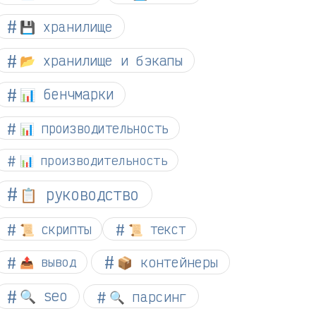
💾 хранилище
📂 хранилище и бэкапы
📊 бенчмарки
📊 производительность
📊 производительность
📋 руководство
📜 скрипты
📜 текст
📦 контейнеры
📤 вывод
🔍 seo
🔍 парсинг