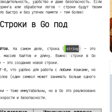
зводительность, удобство и даже безопасность. Если
торинга или обработки логов — строки будут твоим
ло быстро и без утечек памяти — тем более!
Строки в Go под
йтов.
На самом деле, строка (
) — это
string
на массив байтов и длину. Важно: строки в Go
 — это создание новой строки.
F-8, что удобно для работы с любыми языками, но
олов (один символ может занимать больше одного
ки — тоже иммутабельны, но в Go это реализовано
скорости и безопасности.