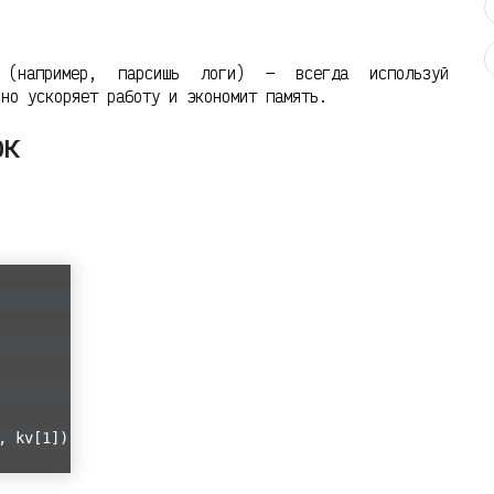
например, парсишь логи) — всегда используй
ьно ускоряет работу и экономит память.
ок
, kv[1])