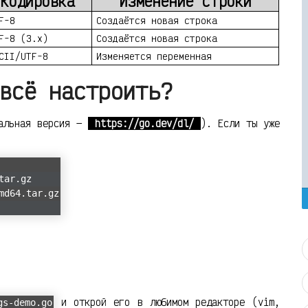
Кодировка
Изменение строки
F-8
Создаётся новая строка
F-8 (3.x)
Создаётся новая строка
CII/UTF-8
Изменяется переменная
всё настроить?
уальная версия —
https://go.dev/dl/
). Если ты уже
tar.gz
md64.tar.gz
и открой его в любимом редакторе (vim,
gs-demo.go