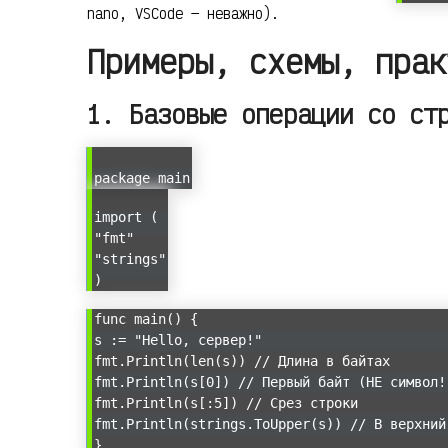
nano, VSCode — неважно).
Примеры, схемы, прак
1. Базовые операции со ст
package main
import (
"fmt"
"strings"
)
func main() {
s := "Hello, сервер!"
fmt.Println(len(s)) // Длина в байтах
fmt.Println(s[0]) // Первый байт (НЕ символ!
fmt.Println(s[:5]) // Срез строки
fmt.Println(strings.ToUpper(s)) // В верхний
}