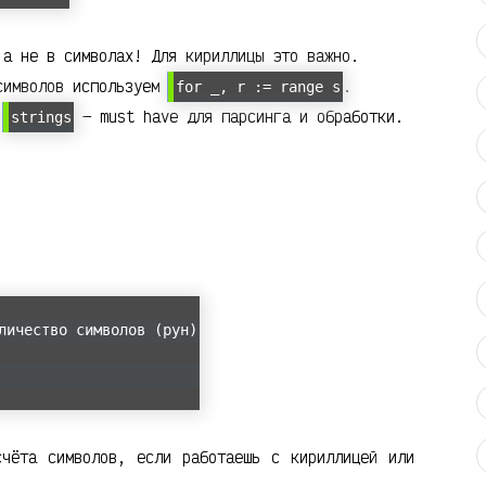
а не в символах! Для кириллицы это важно.
символов используем
.
for _, r := range s
а
— must have для парсинга и обработки.
strings
личество символов (рун)
чёта символов, если работаешь с кириллицей или