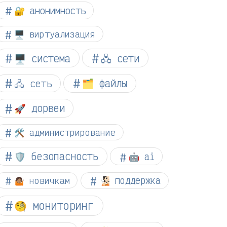
🔐 анонимность
🖥️ виртуализация
🖥️ система
🖧 сети
🗂️ файлы
🖧 сеть
🚀 дорвеи
🛠️ администрирование
🛡️ безопасность
🤖 ai
🤷🏽 новичкам
🧏🏻 поддержка
🧐 мониторинг