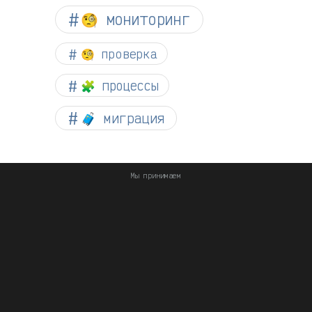
🧐 мониторинг
🧐 проверка
🧩 процессы
🧳 миграция
Мы принимаем