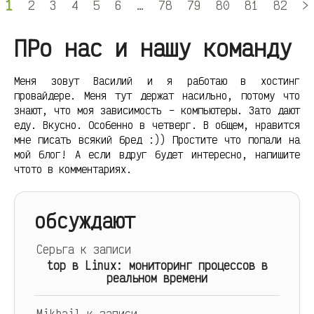
1
2
3
4
5
6
…
78
79
80
81
82
>
ПРо нас и нашу команду
Меня зовут Василий и я работаю в хостинг
провайдере. Меня тут держат насильно, потому что
знают, что моя зависимость – компьютеры. Зато дают
еду. Вкусно. Особенно в четверг. В общем, нравится
мне писать всякий бред :)) Простите что попали на
мой блог! А если вдруг будет интересно, напишите
чтото в комментариях.
обсуждают
Серьга
к записи
top в Linux: мониторинг процессов в
реальном времени
Mikhail
к записи