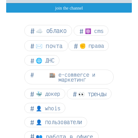
☁︎ облако
⚛ cms
✉️ почта
✊ права
🌐 ДНС
🏬 e-commerce и
маркетинг
👀 тренды
🐳 докер
👤 whois
👤 пользователи
👥 работа в офисе