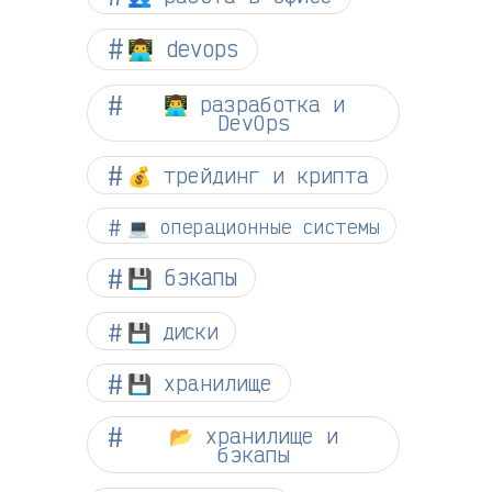
👨‍💻 devops
👨‍💻 разработка и
DevOps
💰 трейдинг и крипта
💻 операционные системы
💾 бэкапы
💾 диски
💾 хранилище
📂 хранилище и
бэкапы