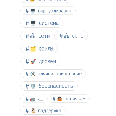
🖥️ виртуализация
🖥️ система
🖧 сети
🖧 сеть
🗂️ файлы
🚀 дорвеи
🛠️ администрирование
🛡️ безопасность
🤖 ai
🤷🏽 новичкам
🧏🏻 поддержка