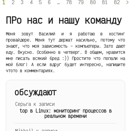
1
2
3
4
5
6
…
78
79
80
81
82
>
ПРо нас и нашу команду
Меня зовут Василий и я работаю в хостинг
провайдере. Меня тут держат насильно, потому что
знают, что моя зависимость – компьютеры. Зато дают
еду. Вкусно. Особенно в четверг. В общем, нравится
мне писать всякий бред :)) Простите что попали на
мой блог! А если вдруг будет интересно, напишите
чтото в комментариях.
обсуждают
Серьга
к записи
top в Linux: мониторинг процессов в
реальном времени
Mikhail
к записи