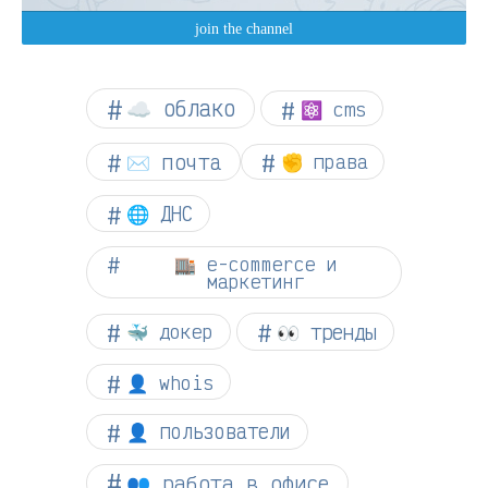
☁︎ облако
⚛ cms
✉️ почта
✊ права
🌐 ДНС
🏬 e-commerce и
маркетинг
👀 тренды
🐳 докер
👤 whois
👤 пользователи
👥 работа в офисе