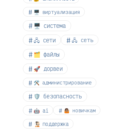
🖥️ виртуализация
🖥️ система
🖧 сети
🖧 сеть
🗂️ файлы
🚀 дорвеи
🛠️ администрирование
🛡️ безопасность
🤖 ai
🤷🏽 новичкам
🧏🏻 поддержка