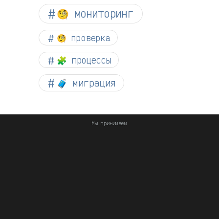
🧐 мониторинг
🧐 проверка
🧩 процессы
🧳 миграция
Мы принимаем