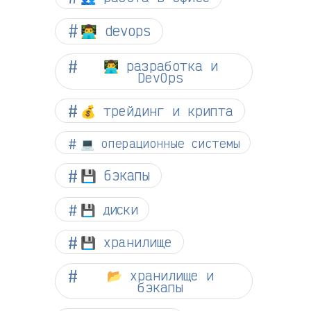
👨‍💻 devops
👨‍💻 разработка и
DevOps
💰 трейдинг и крипта
💻 операционные системы
💾 бэкапы
💾 диски
💾 хранилище
📂 хранилище и
бэкапы