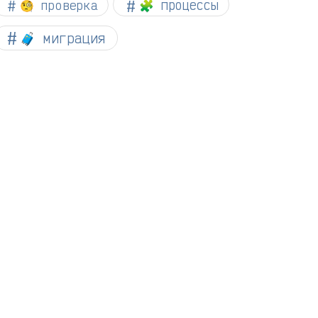
🧐 проверка
🧩 процессы
🧳 миграция