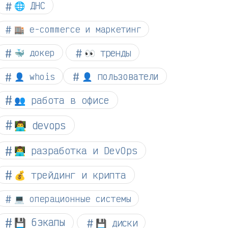
🌐 ДНС
🏬 e-commerce и маркетинг
👀 тренды
🐳 докер
👤 whois
👤 пользователи
👥 работа в офисе
👨‍💻 devops
👨‍💻 разработка и DevOps
💰 трейдинг и крипта
💻 операционные системы
💾 бэкапы
💾 диски