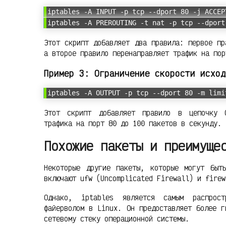
iptables -A INPUT -p tcp --dport 80 -j ACCEP
iptables -A PREROUTING -t nat -p tcp --dport
Этот скрипт добавляет два правила: первое пр
а второе правило перенаправляет трафик на пор
Пример 3: Ограничение скорости исход
iptables -A OUTPUT -p tcp --dport 80 -m limi
Этот скрипт добавляет правило в цепочку O
трафика на порт 80 до 100 пакетов в секунду.
Похожие пакеты и преимуще
Некоторые другие пакеты, которые могут быт
включают ufw (Uncomplicated Firewall) и firew
Однако, iptables является самым распрос
файерволом в Linux. Он предоставляет более г
сетевому стеку операционной системы.