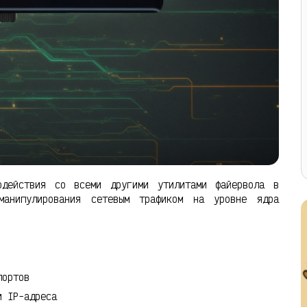
действия со всеми другими утилитами файервола в
манипулирования сетевым трафиком на уровне ядра
портов
и IP-адреса