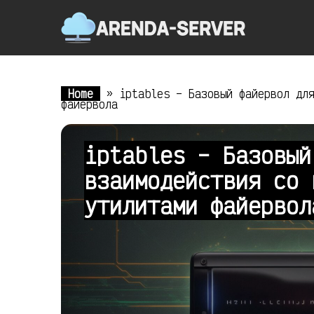
Home
»
iptables – Базовый файервол дл
файервола
iptables – Базовый
взаимодействия со 
утилитами файерво