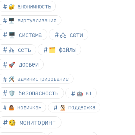
🔐 анонимность
🖥️ виртуализация
🖥️ система
🖧 сети
🗂️ файлы
🖧 сеть
🚀 дорвеи
🛠️ администрирование
🛡️ безопасность
🤖 ai
🤷🏽 новичкам
🧏🏻 поддержка
🧐 мониторинг