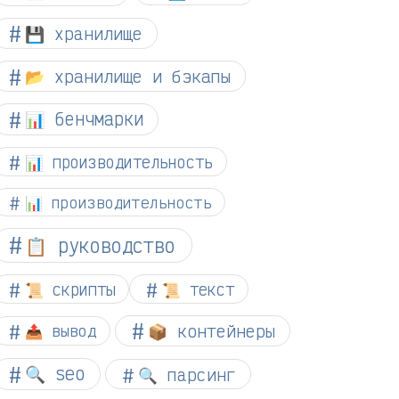
💾 хранилище
📂 хранилище и бэкапы
📊 бенчмарки
📊 производительность
📊 производительность
📋 руководство
📜 скрипты
📜 текст
📦 контейнеры
📤 вывод
🔍 seo
🔍 парсинг