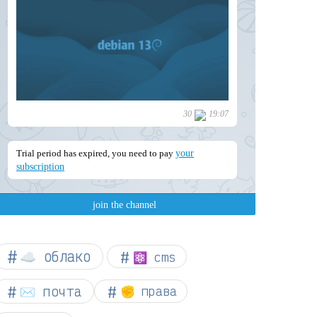
☁︎ облако
⚛ cms
✉️ почта
✊ права