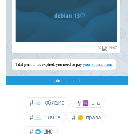
☁︎ облако
⚛ cms
✉️ почта
✊ права
🌐 ДНС