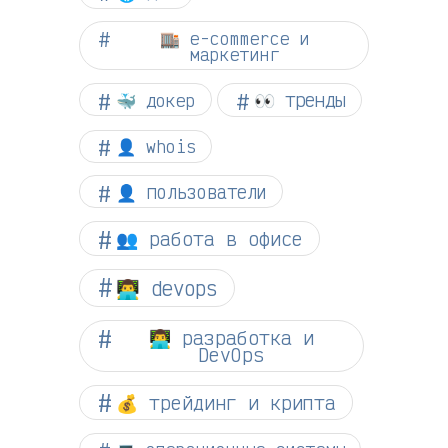
🏬 e-commerce и
маркетинг
👀 тренды
🐳 докер
👤 whois
👤 пользователи
👥 работа в офисе
👨‍💻 devops
👨‍💻 разработка и
DevOps
💰 трейдинг и крипта