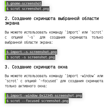
$ gnome-screenshot
$ scrot screenshot.png
2. Создание скриншота выбранной области
экрана
Вы можете использовать команду `import` или `scrot`
с опцией `-s` для создания скриншота только
выбранной области экрана:
$ import -s screenshot.png
$ scrot -s screenshot.png
3. Создание скриншота окна
Вы можете использовать команду `import -window` или
`scrot` с опцией `–focused` для создания скриншота
только активного окна:
$ import -window 0x12345 screenshot.png
$ scrot --focused screenshot.png