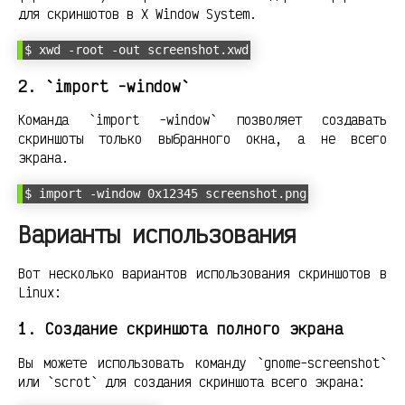
для скриншотов в X Window System.
$ xwd -root -out screenshot.xwd
2. `import -window`
Команда `import -window` позволяет создавать
скриншоты только выбранного окна, а не всего
экрана.
$ import -window 0x12345 screenshot.png
Варианты использования
Вот несколько вариантов использования скриншотов в
Linux:
1. Создание скриншота полного экрана
Вы можете использовать команду `gnome-screenshot`
или `scrot` для создания скриншота всего экрана: