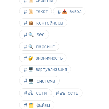
📜 текст
📤 вывод
📦 контейнеры
🔍 seo
🔍 парсинг
🔐 анонимность
🖥️ виртуализация
🖥️ система
🖧 сети
🖧 сеть
🗂️ файлы