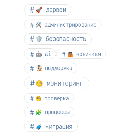
🚀 дорвеи
🛠️ администрирование
🛡️ безопасность
🤖 ai
🤷🏽 новичкам
🧏🏻 поддержка
🧐 мониторинг
🧐 проверка
🧩 процессы
🧳 миграция