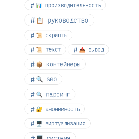
📊 производительность
📋 руководство
📜 скрипты
📜 текст
📤 вывод
📦 контейнеры
🔍 seo
🔍 парсинг
🔐 анонимность
🖥️ виртуализация
🖥️ система