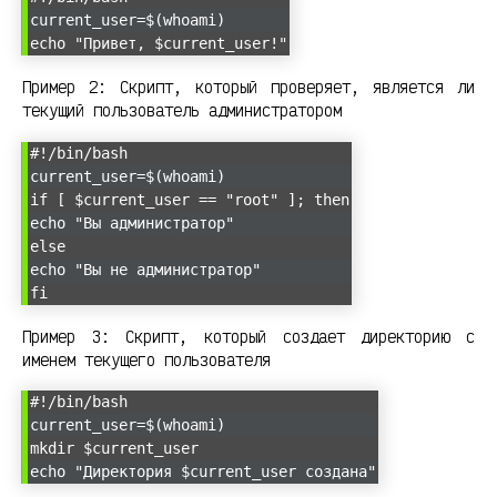
current_user=$(whoami)
echo "Привет, $current_user!"
Пример 2: Скрипт, который проверяет, является ли
текущий пользователь администратором
#!/bin/bash
current_user=$(whoami)
if [ $current_user == "root" ]; then
echo "Вы администратор"
else
echo "Вы не администратор"
fi
Пример 3: Скрипт, который создает директорию с
именем текущего пользователя
#!/bin/bash
current_user=$(whoami)
mkdir $current_user
echo "Директория $current_user создана"