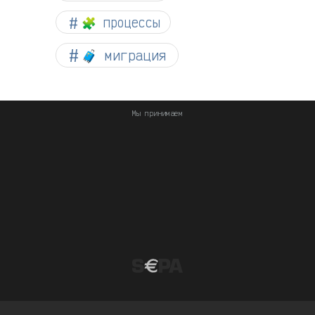
🧩 процессы
🧳 миграция
Мы принимаем