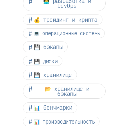
👨‍💻 разработка и
DevOps
💰 трейдинг и крипта
💻 операционные системы
💾 бэкапы
💾 диски
💾 хранилище
📂 хранилище и
бэкапы
📊 бенчмарки
📊 производительность