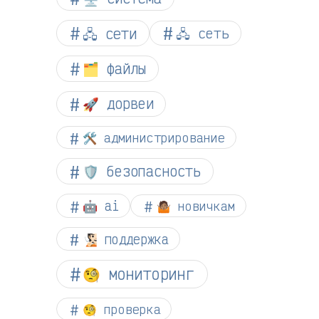
🖧 сети
🖧 сеть
🗂️ файлы
🚀 дорвеи
🛠️ администрирование
🛡️ безопасность
🤖 ai
🤷🏽 новичкам
🧏🏻 поддержка
🧐 мониторинг
🧐 проверка