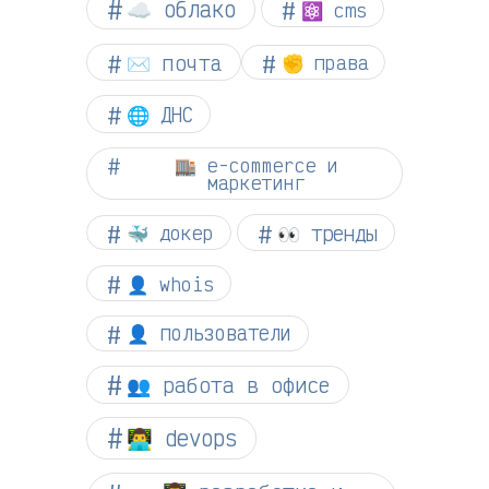
☁︎ облако
⚛ cms
✉️ почта
✊ права
🌐 ДНС
🏬 e-commerce и
маркетинг
👀 тренды
🐳 докер
👤 whois
👤 пользователи
👥 работа в офисе
👨‍💻 devops