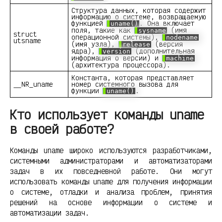
Структура данных, которая содержит
информацию о системе, возвращаемую
функцией
. Она включает
uname()
поля, такие как
(имя
sysname
struct
операционной системы),
nodename
utsname
(имя узла),
(версия
release
ядра),
(дополнительная
version
информация о версии) и
machine
(архитектура процессора).
Константа, которая представляет
__NR_uname
номер системного вызова для
функции
.
uname()
Кто использует команды uname
в своей работе?
Команды uname широко используются разработчиками,
системными администраторами и автоматизаторами
задач в их повседневной работе. Они могут
использовать команды uname для получения информации
о системе, отладки и анализа проблем, принятия
решений на основе информации о системе и
автоматизации задач.