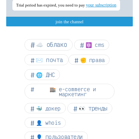
☁︎ облако
⚛ cms
✉️ почта
✊ права
🌐 ДНС
🏬 e-commerce и
маркетинг
👀 тренды
🐳 докер
👤 whois
👤 пользователи