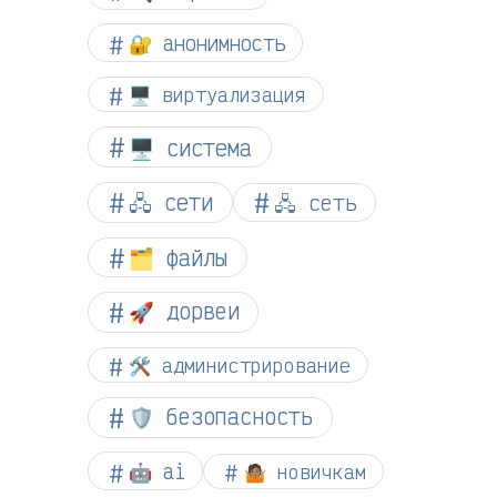
🔐 анонимность
🖥️ виртуализация
🖥️ система
🖧 сети
🖧 сеть
🗂️ файлы
🚀 дорвеи
🛠️ администрирование
🛡️ безопасность
🤖 ai
🤷🏽 новичкам