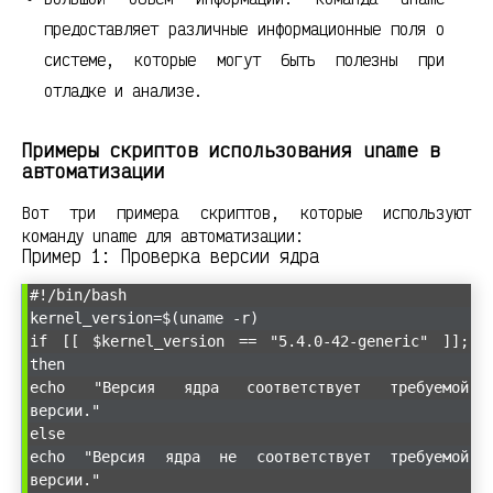
предоставляет различные информационные поля о
системе, которые могут быть полезны при
отладке и анализе.
Примеры скриптов использования uname в
автоматизации
Вот три примера скриптов, которые используют
команду uname для автоматизации:
Пример 1: Проверка версии ядра
#!/bin/bash
kernel_version=$(uname -r)
if [[ $kernel_version == "5.4.0-42-generic" ]];
then
echo "Версия ядра соответствует требуемой
версии."
else
echo "Версия ядра не соответствует требуемой
версии."