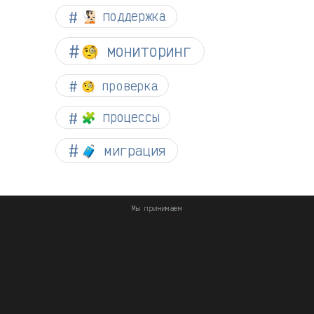
🧏🏻 поддержка
🧐 мониторинг
🧐 проверка
🧩 процессы
🧳 миграция
Мы принимаем