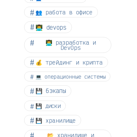
👥 работа в офисе
👨‍💻 devops
👨‍💻 разработка и
DevOps
💰 трейдинг и крипта
💻 операционные системы
💾 бэкапы
💾 диски
💾 хранилище
📂 хранилище и