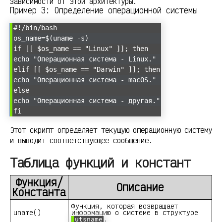
зависимости от этой архитектуры.
Пример 3: Определение операционной системы
#!/bin/bash
os_name=$(uname -s)
if [[ $os_name == "Linux" ]]; then
echo "Операционная система - Linux."
elif [[ $os_name == "Darwin" ]]; then
echo "Операционная система - macOS."
else
echo "Операционная система - другая."
fi
Этот скрипт определяет текущую операционную систему
и выводит соответствующее сообщение.
Таблица функций и констант
Функция/
Описание
Константа
Функция, которая возвращает
uname()
информацию о системе в структуре
.
utsname