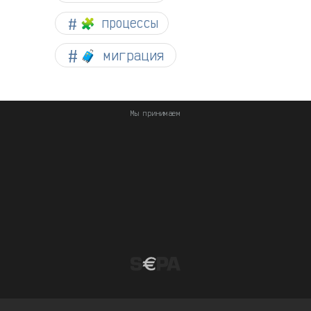
🧩 процессы
🧳 миграция
Мы принимаем