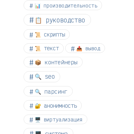
📊 производительность
📋 руководство
📜 скрипты
📜 текст
📤 вывод
📦 контейнеры
🔍 seo
🔍 парсинг
🔐 анонимность
🖥️ виртуализация
🖥️ система