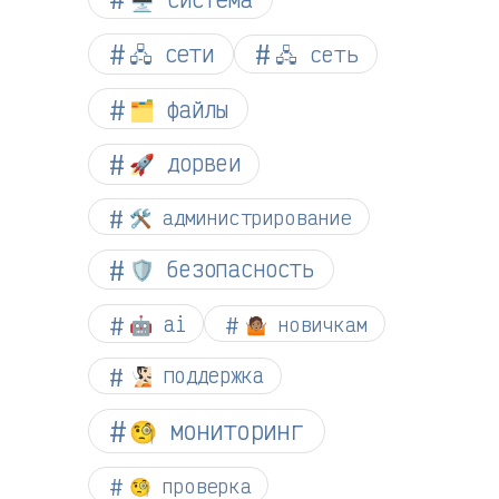
🖧 сети
🖧 сеть
🗂️ файлы
🚀 дорвеи
🛠️ администрирование
🛡️ безопасность
🤖 ai
🤷🏽 новичкам
🧏🏻 поддержка
🧐 мониторинг
🧐 проверка