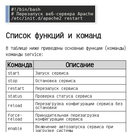
#!/bin/bash

# Перезапуск веб-сервера Apache

Список функций и команд
В таблице ниже приведены основные функции (команды)
команды service:
Команда
Описание
start
Запуск сервиса
stop
Остановка сервиса
restart
Перезапуск сервиса
status
Проверка статуса сервиса
Перезагрузка конфигурации сервиса без
reload
остановки
force-
Принудительная перезагрузка
reload
конфигурации сервиса
Включение автозапуска сервиса при
enable
загрузке системы