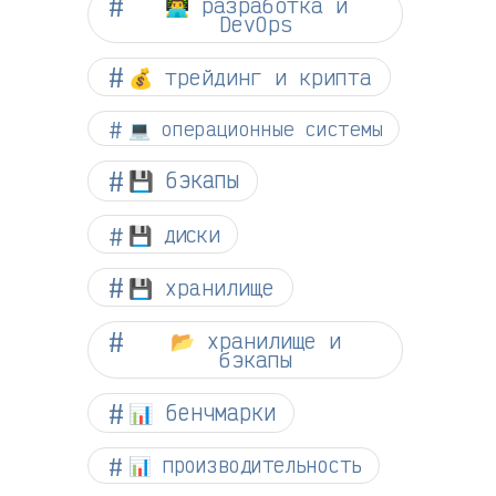
👨‍💻 разработка и
DevOps
💰 трейдинг и крипта
💻 операционные системы
💾 бэкапы
💾 диски
💾 хранилище
📂 хранилище и
бэкапы
📊 бенчмарки
📊 производительность