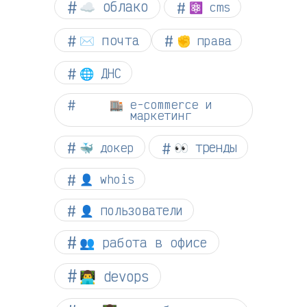
☁︎ облако
⚛ cms
✉️ почта
✊ права
🌐 ДНС
🏬 e-commerce и
маркетинг
👀 тренды
🐳 докер
👤 whois
👤 пользователи
👥 работа в офисе
👨‍💻 devops